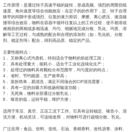
工作原理：是通过转子高速平稳的旋转，形成高频、强烈的周围切线
速度、角向速度等综合动能效应：在定子的的作用下，定、转子合理
狭窄的间隙中形成强烈、往复的液力剪切、摩擦、离心挤压、液流碰
撞等综合效应，物料在容器中循环往复以上的工作过程，使不相溶或
难相容的两相或多相迅速、均匀、细腻地完成分散、乳化、均质、溶
解等工艺过程，与成熟的配合和合理的添加剂（如：乳化机、分散
剂、稳定剂等）配合，得到高品质、稳定的产品。
主要性能特点：
1． 又称离心式均质机，特别适合于物料的前处理工段；
2． 具有处理量大，能耗小，适合于工业化连续化生产；
3． 处理过的物料具有颗粒分布范围窄，均匀度好的特点；
4． 省时、节约能源，生产效率高；
5． 装拆简单，易清洗，满足不同场合的CIP清洗需要；
6． 具有一定的自吸力和低扬程输送功能；
7． 无死角，物料全部通过分散乳化；
8． 噪音的低，运转平稳，维护方便；
适用于常压、真空、正压工况下工作。它具有运转稳定、噪音小、清
洗方便、机动灵活，可连续使用 ，对物料可进行超细分散、乳化。
广泛应用：食品、饮料、造纸、石油、香精香料、改性沥青、涂料、