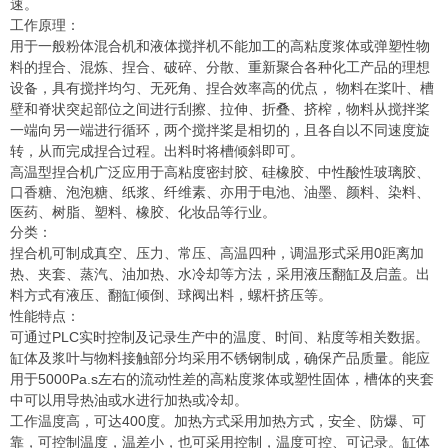
速。
工作原理：
用于一般粉体混合机和液体搅拌机不能加工的高粘度浆体或弹塑性物
料的捏合、混炼、捏合、破碎、分散、重新聚合各种化工产品的理想
设备，具有搅拌均匀、无死角、捏合效率高的优点， 物料在桨叶、槽
壁和脊状突起部位之间进行刮擦、拉伸、折叠、挤榨，物料从搅拌桨
一端向另一端进行循环，两个搅拌桨是相切的，且各自以不同速度旋
转，从而完成捏合过程。出料时将槽倾斜即可。
高温型捏合机广泛应用于高粘度密封胶、硅橡胶、中性酸性玻璃胶、
口香糖、泡泡糖、纸浆、纤维素、亦用于电池、油墨、颜料、染料、
医药、树脂、塑料、橡胶、化妆品等行业。
分类：
捏合机可制成真空、压力、常压、高温四种，调温形式采用0距离加
热、夹套、蒸汽、油加热、水冷却等方法，采用液压翻缸及启盖。出
料方式有液压、翻缸倾倒、球阀出料，螺杆挤压等。
性能特点：
可通过PLC实时控制及记录生产中的温度、时间、粘度等相关数据。
缸体及浆叶与物料接触部分均采用不锈钢制成，确保产品质量。能应
用于5000Pa.s左右的流动性差的高粘度浆体或塑性固体，槽体的夹套
中可以用导热油或水进行加热或冷却。
工作温度高，可达400度。加热方式采用加热方式，安全、防爆、可
靠，可控制温度，温差小，也可采用控制，温度可控、可记录。缸体